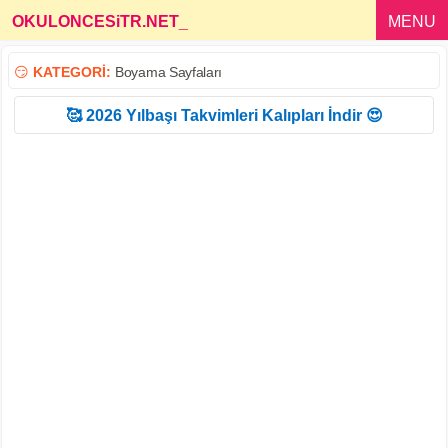
OKULONCESiTR.NET
_
MENU
😏
KATEGORİ:
Boyama Sayfaları
🥰 2026 Yılbaşı Takvimleri Kalıpları İndir 😍