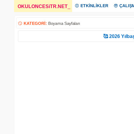
😍
ETKİNLİKLER
😎
ÇALIŞ
OKULONCESiTR.NET
_
😏
KATEGORİ:
Boyama Sayfaları
🥰 2026 Yılbaş