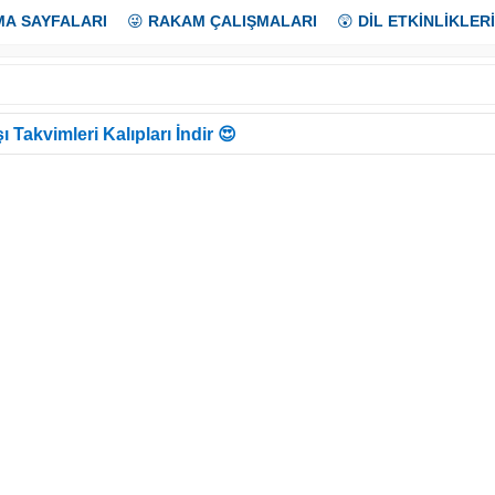
MA SAYFALARI
😜
RAKAM ÇALIŞMALARI
😲
DİL ETKİNLİKLERİ
ı Takvimleri Kalıpları İndir 😍