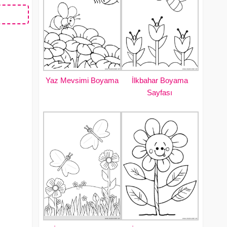
Yaz Mevsimi Boyama
İlkbahar Boyama
Sayfası