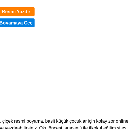
Resmi Yazdır
 çiçek resmi boyama, basit küçük çocuklar için kolay zor online
 yazdırabilirsiniz. Okulöncesi, anasınıfı ile ilkokul eğitim sitesi