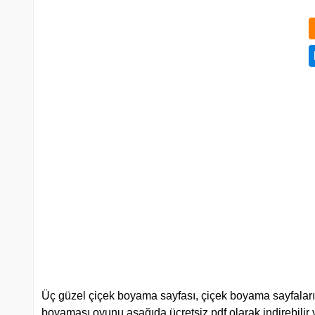
Üç güzel çiçek boyama sayfası, çiçek boyama sayfaları,
boyaması oyunu aşağıda ücretsiz pdf olarak indirebilir ve