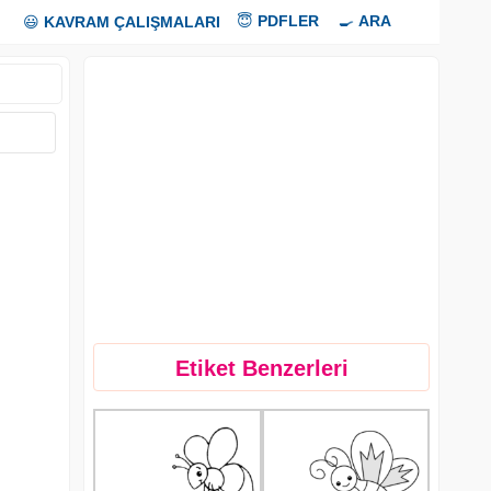
😇
PDFLER
🍳
ARA
😃
KAVRAM ÇALIŞMALARI
Etiket Benzerleri