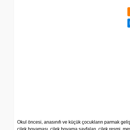
Okul öncesi, anasınıfı ve küçük çocukların parmak geliş
çilek boyaması, çilek boyama sayfaları, çilek resmi, m