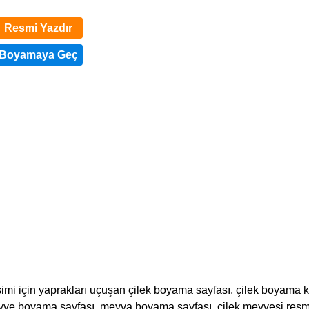
Resmi Yazdır
imi için yaprakları uçuşan çilek boyama sayfası, çilek boyama k
eyve boyama sayfası, meyva boyama sayfası, çilek meyvesi resmi