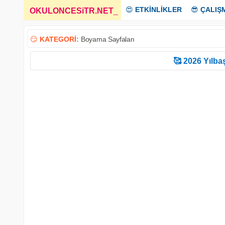
😍
ETKİNLİKLER
😎
ÇALIŞ
OKULONCESiTR.NET
_
😏
KATEGORİ:
Boyama Sayfaları
🥰 2026 Yılbaş