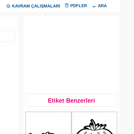
😇
PDFLER
🍳
ARA
😃
KAVRAM ÇALIŞMALARI
Etiket Benzerleri