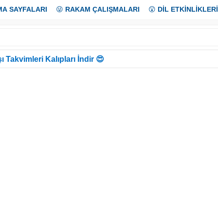
MA SAYFALARI
😜
RAKAM ÇALIŞMALARI
😲
DİL ETKİNLİKLERİ
ı Takvimleri Kalıpları İndir 😍