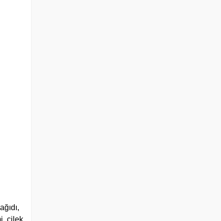
ağıdı,
, çilek