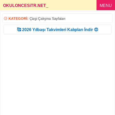
OKULONCESiTR.NET
_
MENU
😏
KATEGORİ:
Çizgi Çalışma Sayfaları
🥰 2026 Yılbaşı Takvimleri Kalıpları İndir 😍