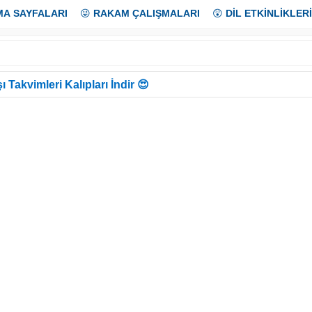
MA SAYFALARI
😜
RAKAM ÇALIŞMALARI
😲
DİL ETKİNLİKLERİ
ı Takvimleri Kalıpları İndir 😍