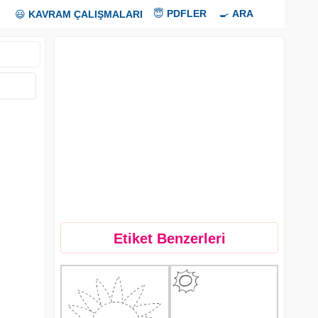
😇
PDFLER
🍳
ARA
😃
KAVRAM ÇALIŞMALARI
Etiket Benzerleri