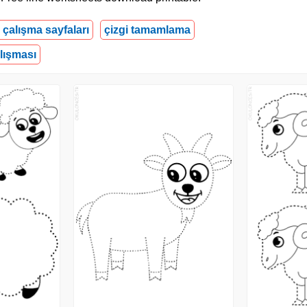
i çalışma sayfaları
çizgi tamamlama
lışması