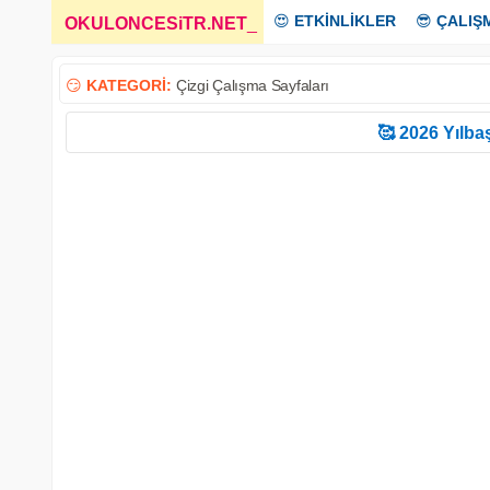
😍
ETKİNLİKLER
😎
ÇALIŞ
OKULONCESiTR.NET
_
😏
KATEGORİ:
Çizgi Çalışma Sayfaları
🥰 2026 Yılbaş