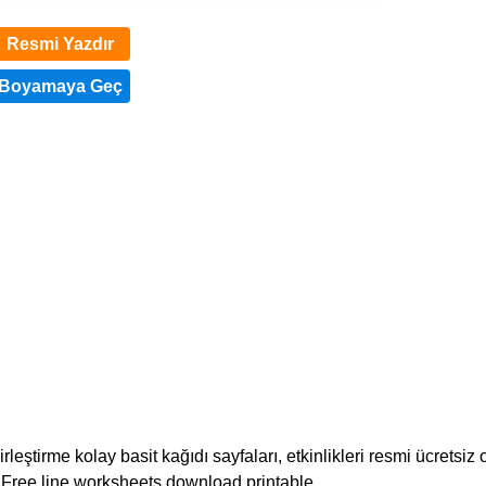
Resmi Yazdır
eştirme kolay basit kağıdı sayfaları, etkinlikleri resmi ücretsiz 
ir. Free line worksheets download printable.