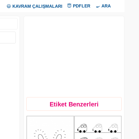
😇
PDFLER
🍳
ARA
😃
KAVRAM ÇALIŞMALARI
Etiket Benzerleri