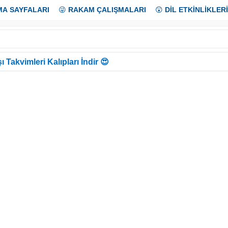
MA SAYFALARI
😜
RAKAM ÇALIŞMALARI
😲
DİL ETKİNLİKLERİ
ı Takvimleri Kalıpları İndir 😍