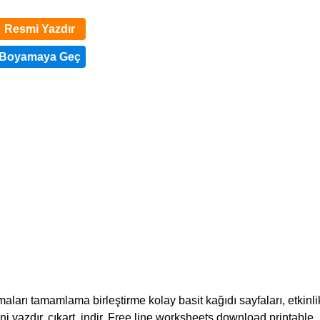
Resmi Yazdır
maları tamamlama birleştirme kolay basit kağıdı sayfaları, etkinlik
ini yazdır, çıkart, indir. Free line worksheets download printable.