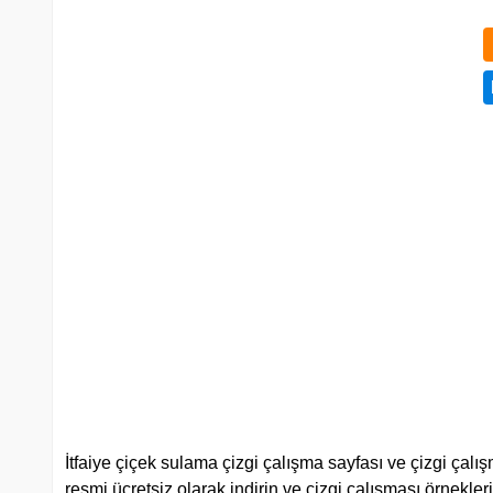
İtfaiye çiçek sulama çizgi çalışma sayfası ve çizgi çalış
resmi ücretsiz olarak indirin ve çizgi çalışması örnekler