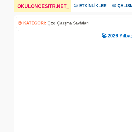
😍
ETKİNLİKLER
😎
ÇALIŞ
OKULONCESiTR.NET
_
😏
KATEGORİ:
Çizgi Çalışma Sayfaları
🥰 2026 Yılbaş