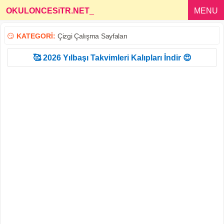
OKULONCESiTR.NET
_
MENU
😏
KATEGORİ:
Çizgi Çalışma Sayfaları
🥰 2026 Yılbaşı Takvimleri Kalıpları İndir 😍