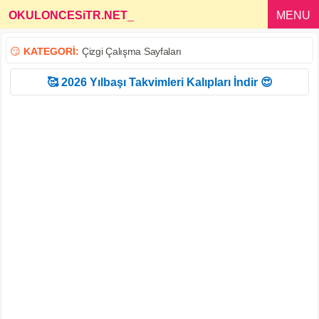
OKULONCESiTR.NET
_
MENU
😏
KATEGORİ:
Çizgi Çalışma Sayfaları
🥰 2026 Yılbaşı Takvimleri Kalıpları İndir 😍