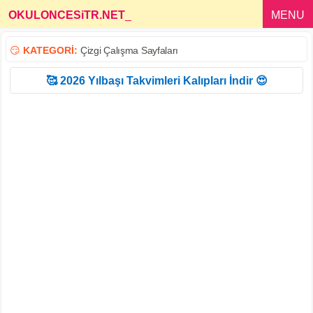
OKULONCESiTR.NET
_
MENU
😏
KATEGORİ:
Çizgi Çalışma Sayfaları
🥰 2026 Yılbaşı Takvimleri Kalıpları İndir 😍