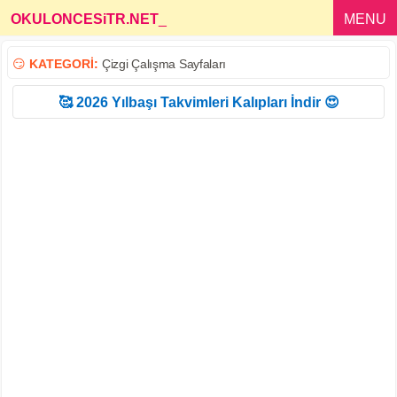
OKULONCESiTR.NET
_
MENU
😏
KATEGORİ:
Çizgi Çalışma Sayfaları
🥰 2026 Yılbaşı Takvimleri Kalıpları İndir 😍