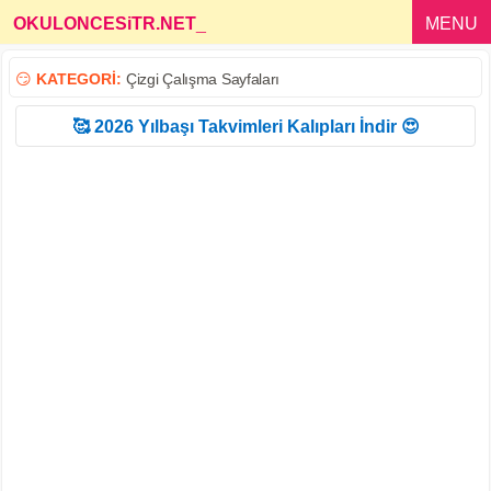
OKULONCESiTR.NET
_
MENU
😏
KATEGORİ:
Çizgi Çalışma Sayfaları
🥰 2026 Yılbaşı Takvimleri Kalıpları İndir 😍