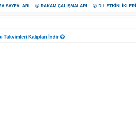
MA SAYFALARI
😜
RAKAM ÇALIŞMALARI
😲
DİL ETKİNLİKLERİ
ı Takvimleri Kalıpları İndir 😍