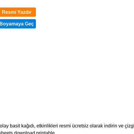
Resmi Yazdır
y basit kağıdı, etkinlikleri resmi ücretsiz olarak indirin ve çizg
rksheets download printable.