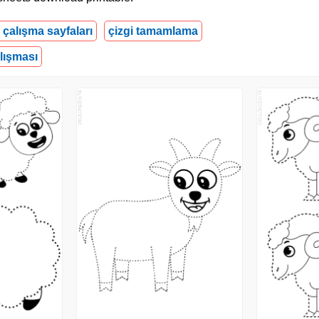
i çalışma sayfaları
çizgi tamamlama
lışması