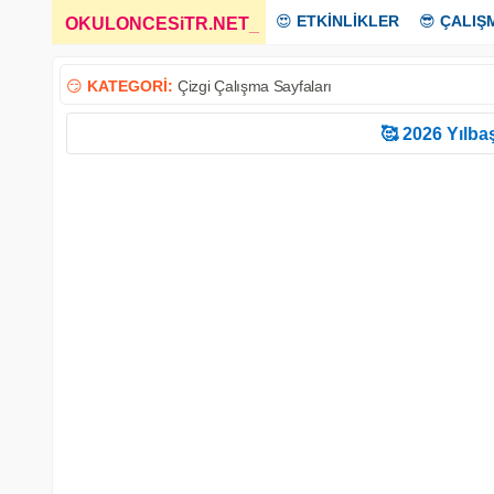
😍
ETKİNLİKLER
😎
ÇALIŞ
OKULONCESiTR.NET
_
😏
KATEGORİ:
Çizgi Çalışma Sayfaları
🥰 2026 Yılbaş