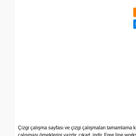
Çizgi çalışma sayfası ve çizgi çalışmaları tamamlama kola
çalışması örneklerini yazdır, çıkart, indir. Free line wo