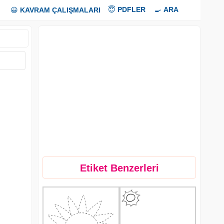
😇
PDFLER
🍳
ARA
😃
KAVRAM ÇALIŞMALARI
Etiket Benzerleri