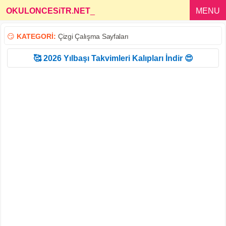
OKULONCESiTR.NET
_
MENU
😏
KATEGORİ:
Çizgi Çalışma Sayfaları
🥰 2026 Yılbaşı Takvimleri Kalıpları İndir 😍