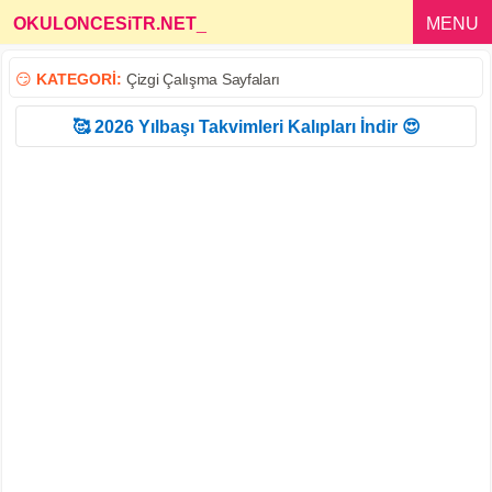
OKULONCESiTR.NET
_
MENU
😏
KATEGORİ:
Çizgi Çalışma Sayfaları
🥰 2026 Yılbaşı Takvimleri Kalıpları İndir 😍