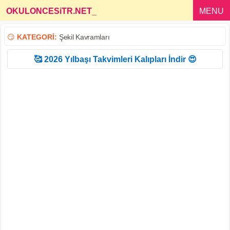
OKULONCESiTR.NET
_
MENU
😏
KATEGORİ:
Şekil Kavramları
🥰 2026 Yılbaşı Takvimleri Kalıpları İndir 😍