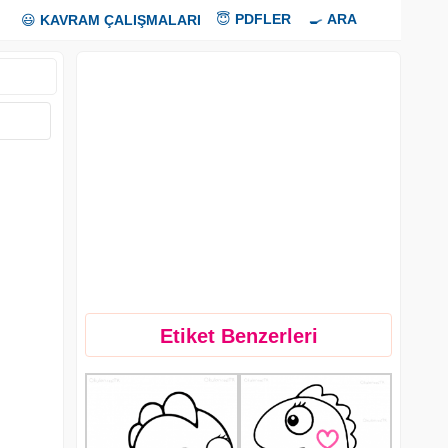
😇
PDFLER
🍳
ARA
😃
KAVRAM ÇALIŞMALARI
Etiket Benzerleri