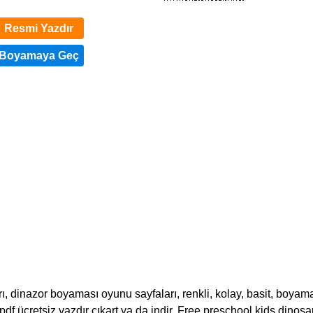
Resmi Yazdır
 dinazor boyaması oyunu sayfaları, renkli, kolay, basit, boyama
, pdf ücretsiz yazdır çıkart ya da indir. Free preschool kids dinosa