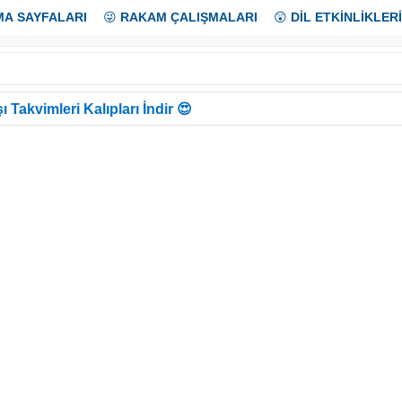
MA SAYFALARI
😜
RAKAM ÇALIŞMALARI
😲
DİL ETKİNLİKLERİ
ı Takvimleri Kalıpları İndir 😍