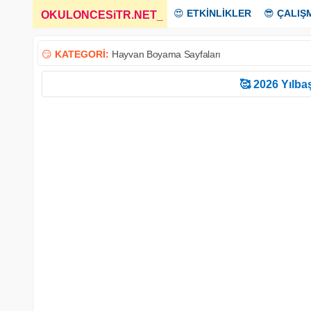
😍
ETKİNLİKLER
😎
ÇALIŞ
OKULONCESiTR.NET
_
😏
KATEGORİ:
Hayvan Boyama Sayfaları
🥰 2026 Yılbaş