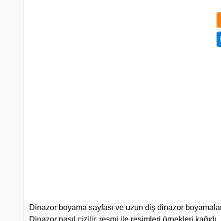
Dinazor boyama sayfası ve uzun diş dinazor boyamaları,
Dinazor nasıl çizilir, resmi ile resimleri örnekleri kağıdı