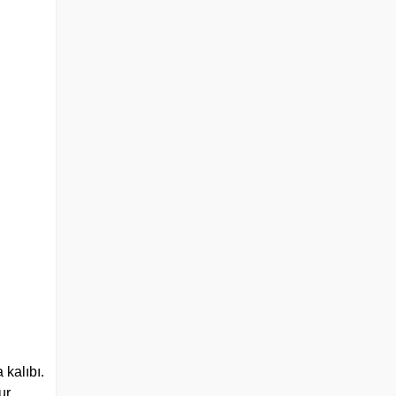
 kalıbı.
ur