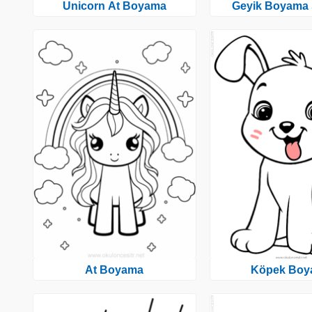
Unicorn At Boyama
Geyik Boyama 
At Boyama
Köpek Boy