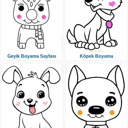
Geyik Boyama Sayfası
Köpek Boyama