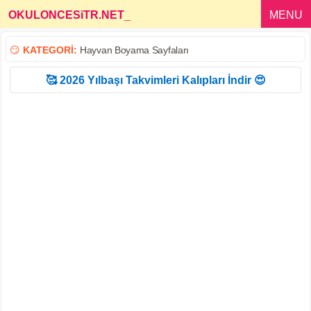
OKULONCESiTR.NET
_
MENU
😏
KATEGORİ:
Hayvan Boyama Sayfaları
🥰 2026 Yılbaşı Takvimleri Kalıpları İndir 😍