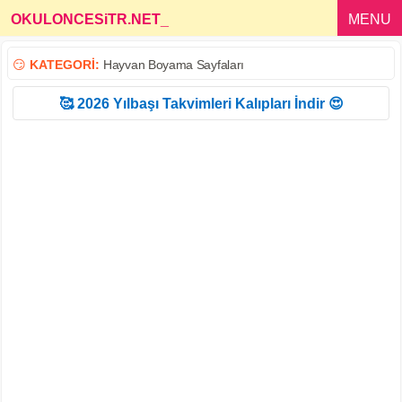
OKULONCESiTR.NET
_
MENU
😏
KATEGORİ:
Hayvan Boyama Sayfaları
🥰 2026 Yılbaşı Takvimleri Kalıpları İndir 😍