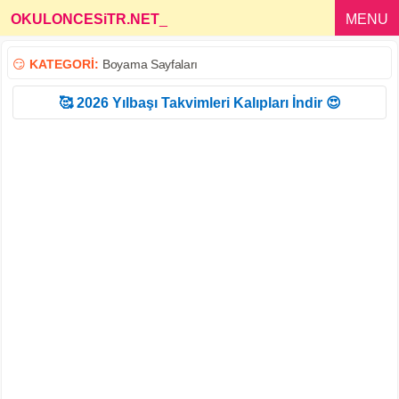
OKULONCESiTR.NET
_
MENU
😏
KATEGORİ:
Boyama Sayfaları
🥰 2026 Yılbaşı Takvimleri Kalıpları İndir 😍