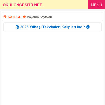
OKULONCESiTR.NET
_
MENU
😏
KATEGORİ:
Boyama Sayfaları
🥰 2026 Yılbaşı Takvimleri Kalıpları İndir 😍