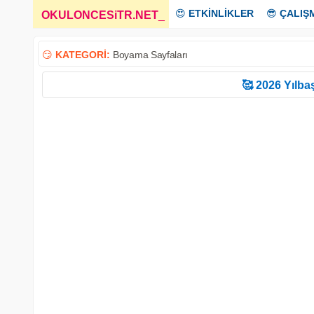
😍
ETKİNLİKLER
😎
ÇALIŞ
OKULONCESiTR.NET
_
😏
KATEGORİ:
Boyama Sayfaları
🥰 2026 Yılbaş