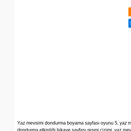
Yaz mevsimi dondurma boyama sayfası oyunu 5, yaz mevs
dondurma etkinliği hikaye sayfası resmi çizimi, yaz mev