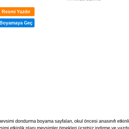
Resmi Yazdır
imi dondurma boyama sayfaları, okul öncesi anasınıfı etkinlik
simi etkinlik planı mevsimler örnekleri ücretsiz indirme ve yazd