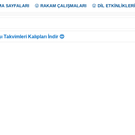
MA SAYFALARI
😜
RAKAM ÇALIŞMALARI
😲
DİL ETKİNLİKLERİ
ı Takvimleri Kalıpları İndir 😍