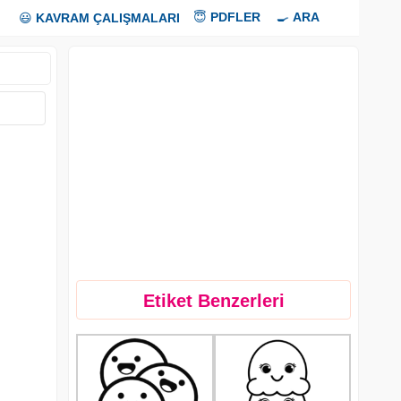
😇
PDFLER
🍳
ARA
😃
KAVRAM ÇALIŞMALARI
Etiket Benzerleri