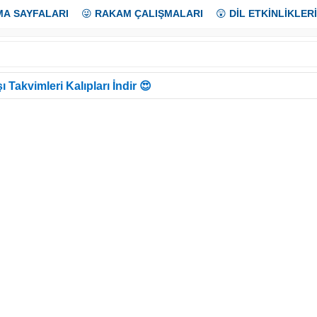
MA SAYFALARI
😜
RAKAM ÇALIŞMALARI
😲
DİL ETKİNLİKLERİ
ı Takvimleri Kalıpları İndir 😍