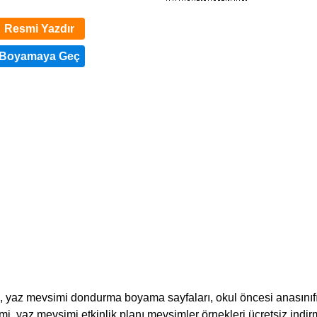
Resmi Yazdır
yaz mevsimi dondurma boyama sayfaları, okul öncesi anasınıf
imi, yaz mevsimi etkinlik planı mevsimler örnekleri ücretsiz indi