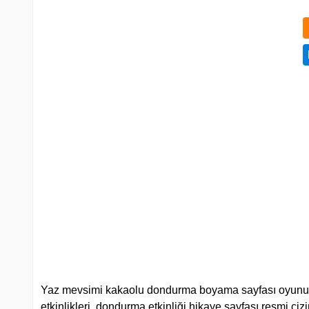
Yaz mevsimi kakaolu dondurma boyama sayfası oyunu, 
etkinlikleri, dondurma etkinliği hikaye sayfası resmi çiz