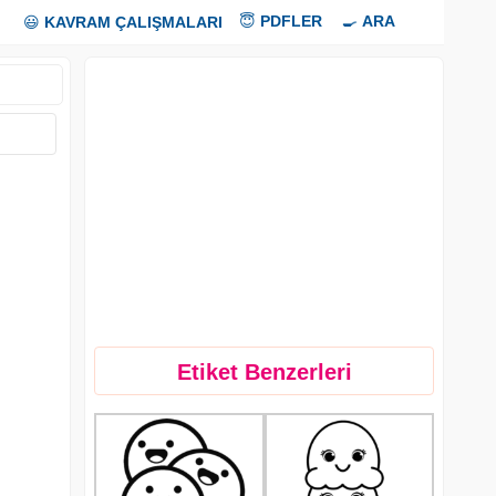
😇
PDFLER
🍳
ARA
😃
KAVRAM ÇALIŞMALARI
Etiket Benzerleri