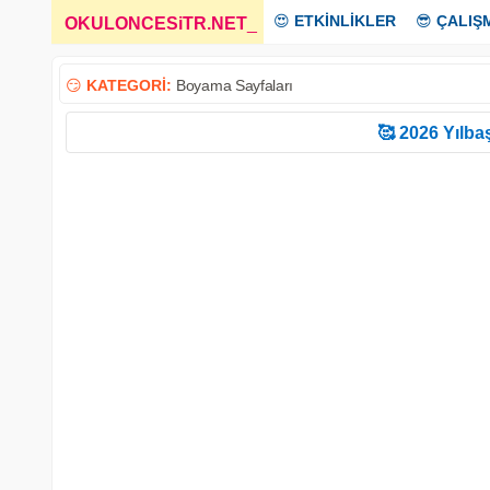
😍
ETKİNLİKLER
😎
ÇALIŞ
OKULONCESiTR.NET
_
😏
KATEGORİ:
Boyama Sayfaları
🥰 2026 Yılbaş