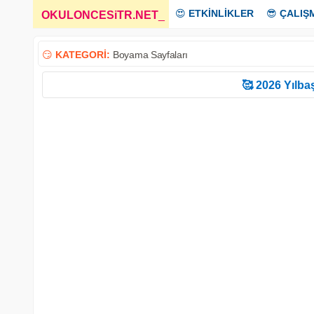
😍
ETKİNLİKLER
😎
ÇALIŞ
OKULONCESiTR.NET
_
😏
KATEGORİ:
Boyama Sayfaları
🥰 2026 Yılbaş