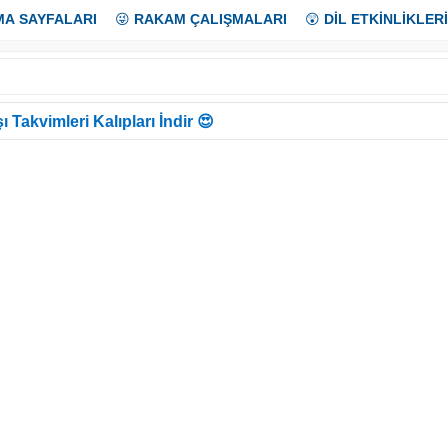
MA SAYFALARI
😜
RAKAM ÇALIŞMALARI
😲
DİL ETKİNLİKLERİ
ı Takvimleri Kalıpları İndir 😍