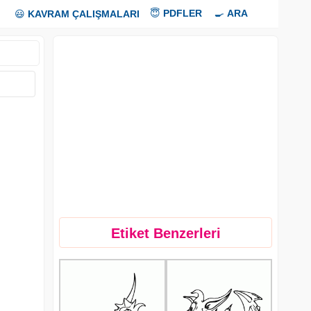
😇
PDFLER
🍳
ARA
😃
KAVRAM ÇALIŞMALARI
Etiket Benzerleri