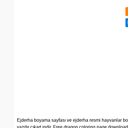
Ejderha boyama sayfası ve ejderha resmi hayvanlar boyama 
yazdır çıkart indir. Free dragon coloring page download