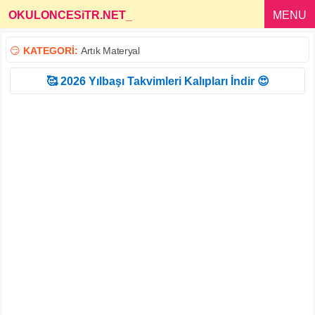
OKULONCESiTR.NET
_
MENU
😏
KATEGORİ:
Artık Materyal
🥰 2026 Yılbaşı Takvimleri Kalıpları İndir 😍