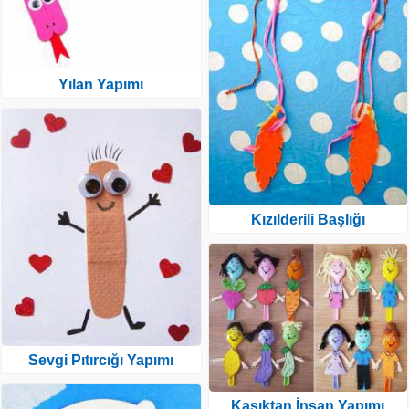
Yılan Yapımı
Kızılderili Başlığı
Sevgi Pıtırcığı Yapımı
Kaşıktan İnsan Yapımı