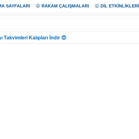
MA SAYFALARI
😜
RAKAM ÇALIŞMALARI
😲
DİL ETKİNLİKLERİ
ı Takvimleri Kalıpları İndir 😍