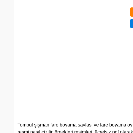
Tombul şişman fare boyama sayfası ve fare boyama oyunu
resmi nasıl çizilir, örnekleri resimleri, ücretsiz pdf ola