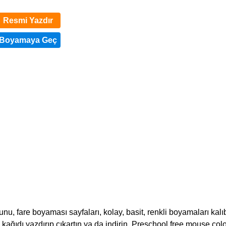
Resmi Yazdır
, fare boyaması sayfaları, kolay, basit, renkli boyamaları kalıb
rak kağıdı yazdırıp çıkartın ya da indirin. Preschool free mouse col