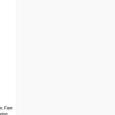
ı. Fare
oring