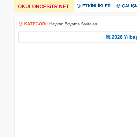
😍
ETKİNLİKLER
😎
ÇALIŞ
OKULONCESiTR.NET
_
😏
KATEGORİ:
Hayvan Boyama Sayfaları
🥰 2026 Yılbaş