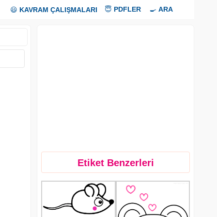
😇
PDFLER
🍳
ARA
😃
KAVRAM ÇALIŞMALARI
Etiket Benzerleri