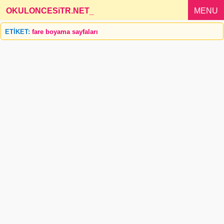
OKULONCESiTR.NET
_
MENU
ETİKET:
fare boyama sayfaları