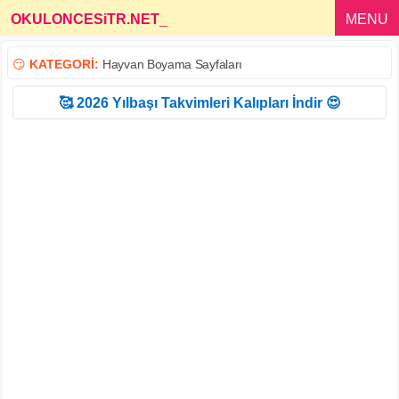
OKULONCESiTR.NET
_
MENU
😏
KATEGORİ:
Hayvan Boyama Sayfaları
🥰 2026 Yılbaşı Takvimleri Kalıpları İndir 😍