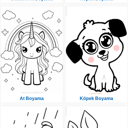
At Boyama
Köpek Boyama