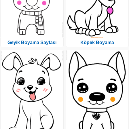
Geyik Boyama Sayfası
Köpek Boyama