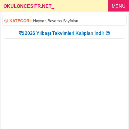
OKULONCESiTR.NET
_
MENU
😏
KATEGORİ:
Hayvan Boyama Sayfaları
🥰 2026 Yılbaşı Takvimleri Kalıpları İndir 😍