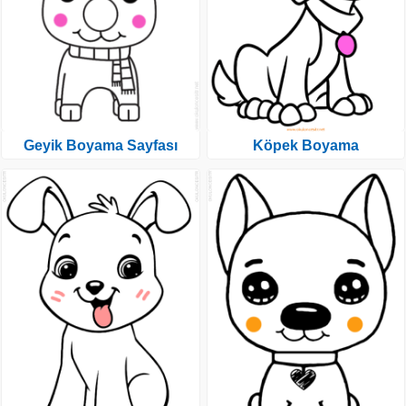
Geyik Boyama Sayfası
Köpek Boyama