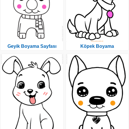
Geyik Boyama Sayfası
Köpek Boyama