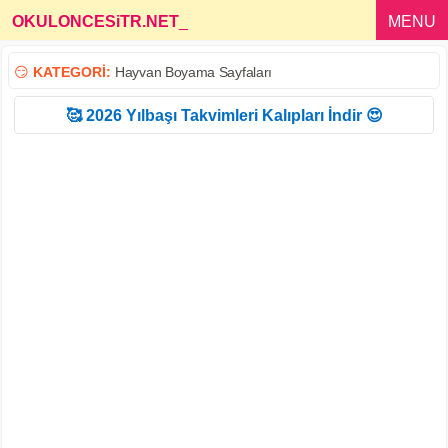
OKULONCESiTR.NET
_
MENU
😏
KATEGORİ:
Hayvan Boyama Sayfaları
🥰 2026 Yılbaşı Takvimleri Kalıpları İndir 😍