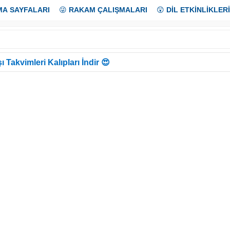
MA SAYFALARI
😜
RAKAM ÇALIŞMALARI
😲
DİL ETKİNLİKLERİ
ı Takvimleri Kalıpları İndir 😍