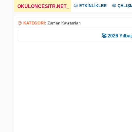
😍
ETKİNLİKLER
😎
ÇALIŞ
OKULONCESiTR.NET
_
😏
KATEGORİ:
Zaman Kavramları
🥰 2026 Yılbaş