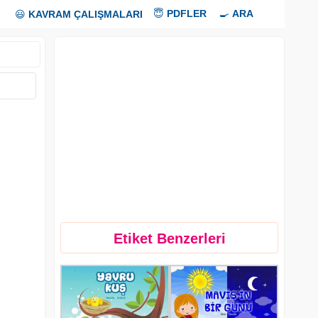
😇
PDFLER
🍳
ARA
😃
KAVRAM ÇALIŞMALARI
Etiket Benzerleri