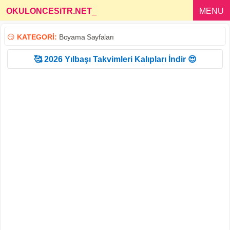
OKULONCESiTR.NET
_
MENU
😏
KATEGORİ:
Boyama Sayfaları
🥰 2026 Yılbaşı Takvimleri Kalıpları İndir 😍