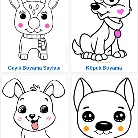
Geyik Boyama Sayfası
Köpek Boyama