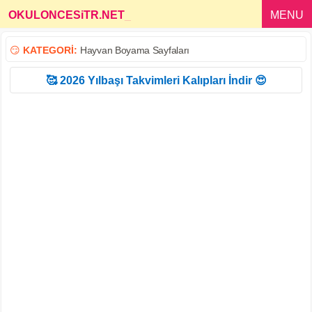
OKULONCESiTR.NET
_
MENU
😏
KATEGORİ:
Hayvan Boyama Sayfaları
🥰 2026 Yılbaşı Takvimleri Kalıpları İndir 😍