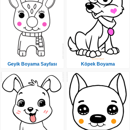
Geyik Boyama Sayfası
Köpek Boyama