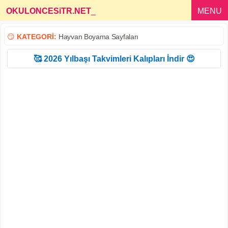
OKULONCESiTR.NET
_
MENU
😏
KATEGORİ:
Hayvan Boyama Sayfaları
🥰 2026 Yılbaşı Takvimleri Kalıpları İndir 😍