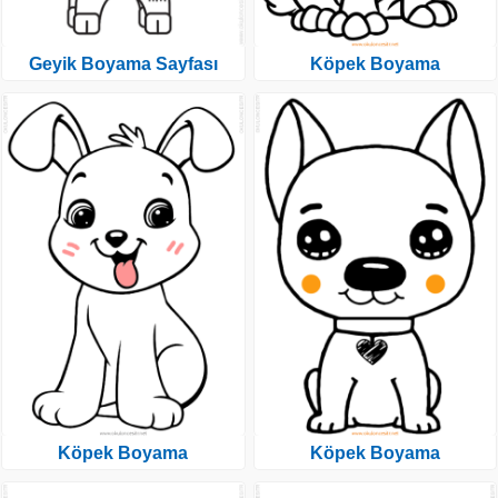
Geyik Boyama Sayfası
Köpek Boyama
Köpek Boyama
Köpek Boyama