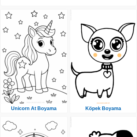
Unicorn At Boyama
Köpek Boyama