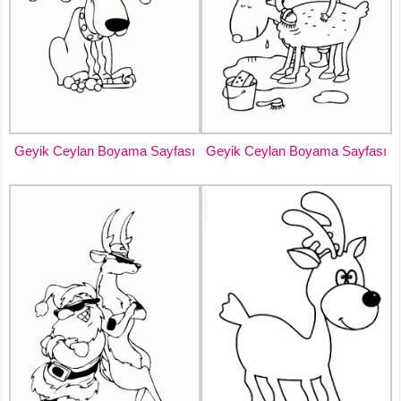
Geyik Ceylan Boyama Sayfası
Geyik Ceylan Boyama Sayfası