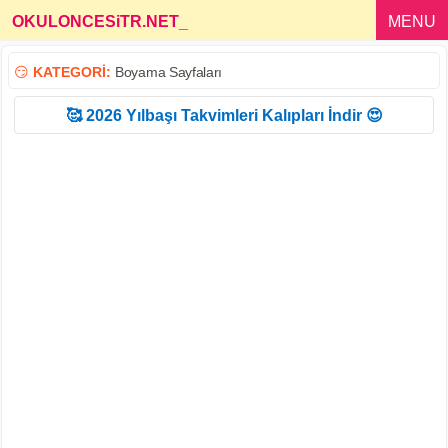
OKULONCESiTR.NET
_
MENU
😏
KATEGORİ:
Boyama Sayfaları
🥰 2026 Yılbaşı Takvimleri Kalıpları İndir 😍