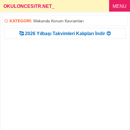
OKULONCESiTR.NET
_
MENU
😏
KATEGORİ:
Mekanda Konum Kavramları
🥰 2026 Yılbaşı Takvimleri Kalıpları İndir 😍