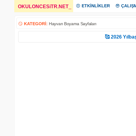
😍
ETKİNLİKLER
😎
ÇALIŞ
OKULONCESiTR.NET
_
😏
KATEGORİ:
Hayvan Boyama Sayfaları
🥰 2026 Yılbaş