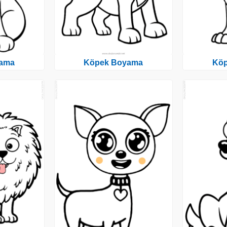
ama
Köpek Boyama
Kö