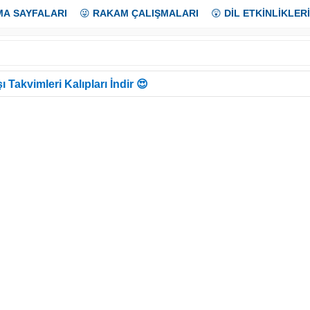
MA SAYFALARI
😜
RAKAM ÇALIŞMALARI
😲
DİL ETKİNLİKLERİ
ı Takvimleri Kalıpları İndir 😍