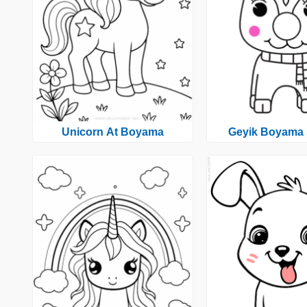
Unicorn At Boyama
Geyik Boyama 