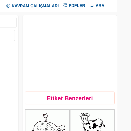
😇
PDFLER
🍳
ARA
😃
KAVRAM ÇALIŞMALARI
Etiket Benzerleri