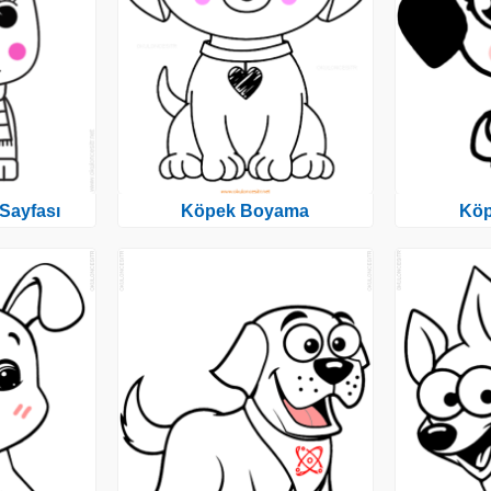
Sayfası
Köpek Boyama
Kö