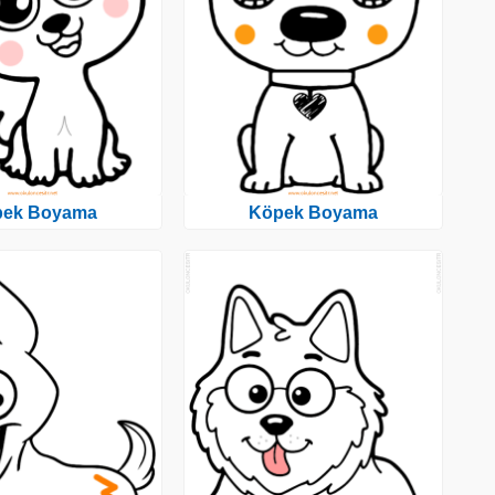
pek Boyama
Köpek Boyama