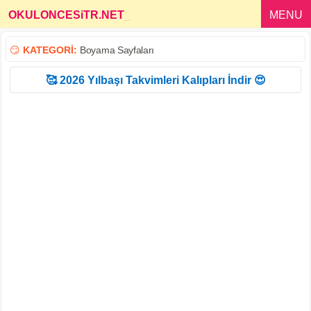
OKULONCESiTR.NET
_
MENU
😏
KATEGORİ:
Boyama Sayfaları
🥰 2026 Yılbaşı Takvimleri Kalıpları İndir 😍