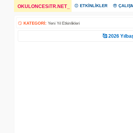
😍
ETKİNLİKLER
😎
ÇALIŞ
OKULONCESiTR.NET
_
😏
KATEGORİ:
Yeni Yıl Etkinlikleri
🥰 2026 Yılbaş