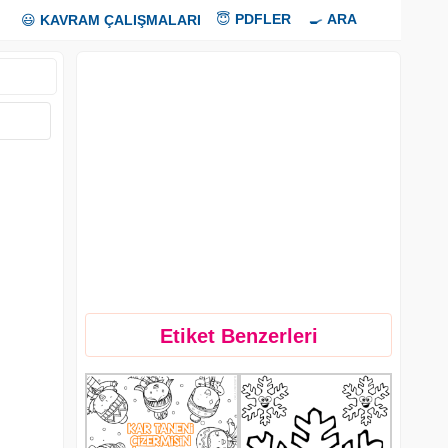
😇
PDFLER
🍳
ARA
😃
KAVRAM ÇALIŞMALARI
Etiket Benzerleri