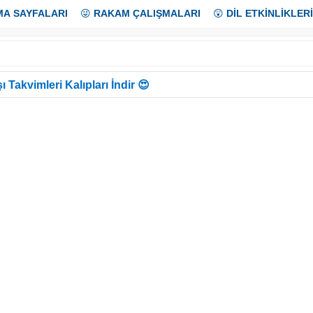
MA SAYFALARI
😜
RAKAM ÇALIŞMALARI
😲
DİL ETKİNLİKLERİ
ı Takvimleri Kalıpları İndir 😍