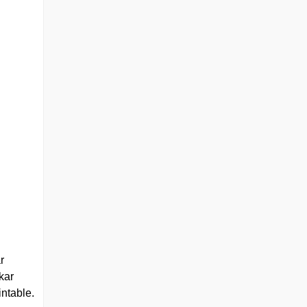
r
kar
intable.