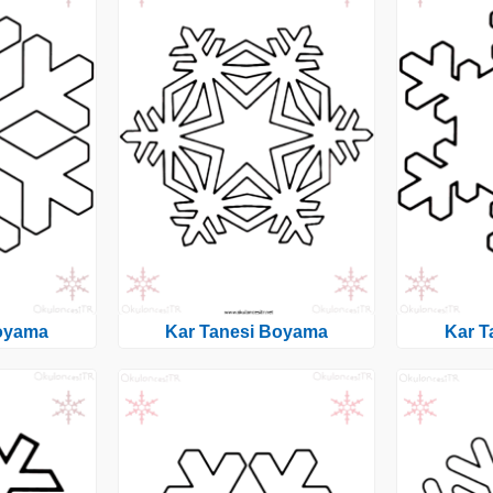
Boyama
Kar Tanesi Boyama
Kar T