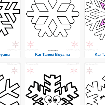
Boyama
Kar Tanesi Boyama
Kar T