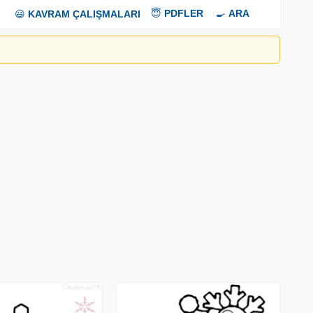
😇
PDFLER
🍳
ARA
😃
KAVRAM ÇALIŞMALARI