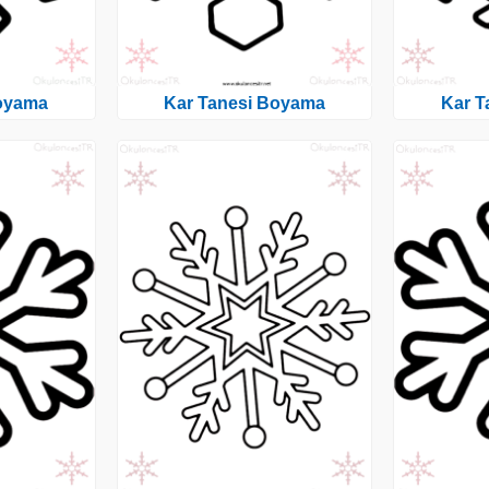
Boyama
Kar Tanesi Boyama
Kar T