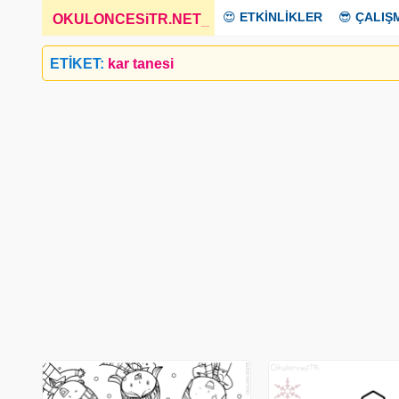
😍
ETKİNLİKLER
😎
ÇALIŞ
OKULONCESiTR.NET
_
ETİKET:
kar tanesi