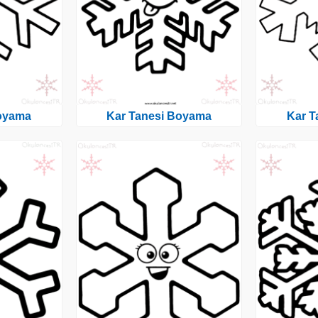
Boyama
Kar Tanesi Boyama
Kar T