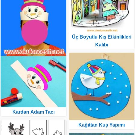
Üç Boyutlu Kış Etkinlikleri
Kalıbı
Kardan Adam Tacı
Kağıttan Kuş Yapımı