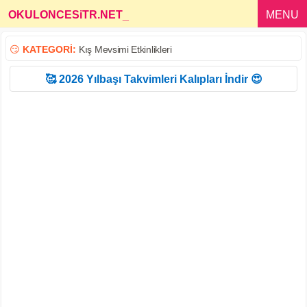
OKULONCESiTR.NET
_
MENU
😏
KATEGORİ:
Kış Mevsimi Etkinlikleri
🥰 2026 Yılbaşı Takvimleri Kalıpları İndir 😍