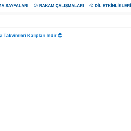
MA SAYFALARI
😜
RAKAM ÇALIŞMALARI
😲
DİL ETKİNLİKLERİ
ı Takvimleri Kalıpları İndir 😍