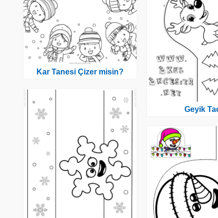
Kar Tanesi Çizer misin?
Geyik Ta