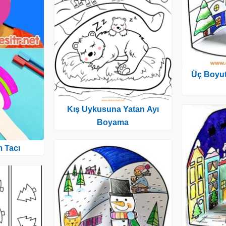
Üç Boyutl
Kış Uykusuna Yatan Ayı
Boyama
 Tacı