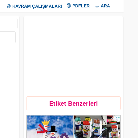
😇
PDFLER
🍳
ARA
😃
KAVRAM ÇALIŞMALARI
Etiket Benzerleri