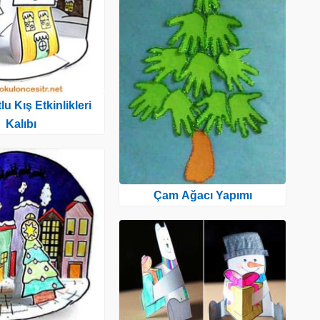
u Kış Etkinlikleri
Kalıbı
Çam Ağacı Yapımı