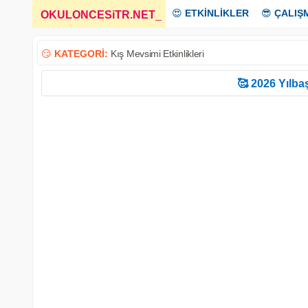
😍
ETKİNLİKLER
😎
ÇALIŞ
OKULONCESiTR.NET
_
😏
KATEGORİ:
Kış Mevsimi Etkinlikleri
🥰 2026 Yılbaş