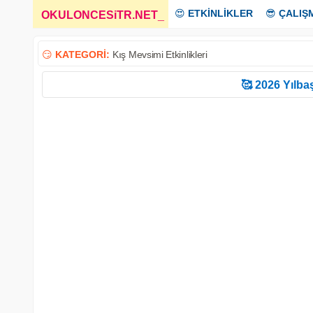
😍
ETKİNLİKLER
😎
ÇALIŞ
OKULONCESiTR.NET
_
😏
KATEGORİ:
Kış Mevsimi Etkinlikleri
🥰 2026 Yılbaş