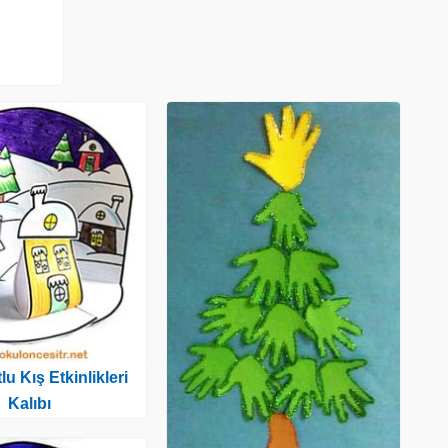
u Kış Etkinlikleri
Kalıbı