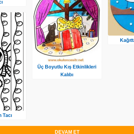
cı
Kağıt
Üç Boyutlu Kış Etkinlikleri
Kalıbı
 Tacı
DEVAM ET