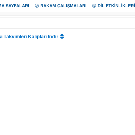
MA SAYFALARI
😜
RAKAM ÇALIŞMALARI
😲
DİL ETKİNLİKLERİ
ı Takvimleri Kalıpları İndir 😍