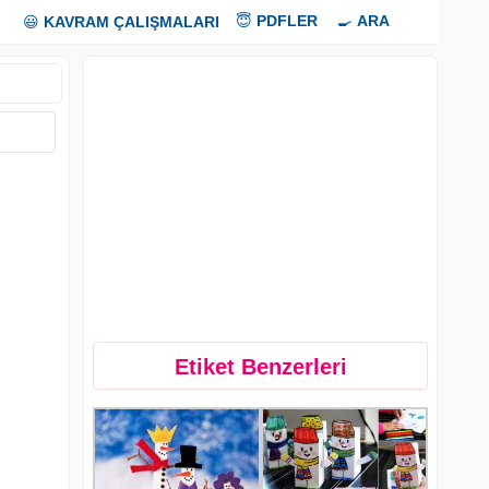
😇
PDFLER
🍳
ARA
😃
KAVRAM ÇALIŞMALARI
Etiket Benzerleri