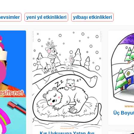
evsimler
yeni yıl etkinlikleri
yılbaşı etkinlikleri
Üç Boyutl
Kış Uykusuna Yatan Ayı