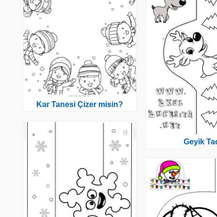
Kar Tanesi Çizer misin?
Geyik Ta