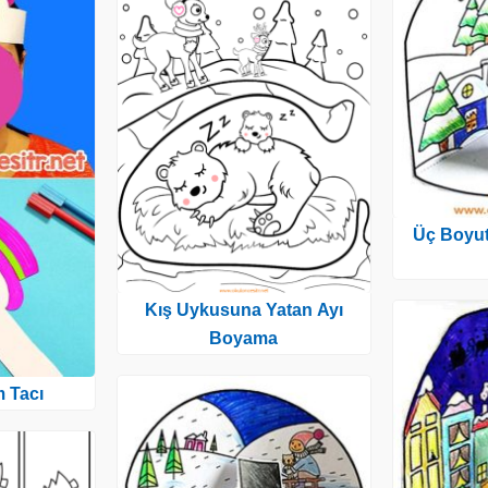
Üç Boyutl
Kış Uykusuna Yatan Ayı
Boyama
 Tacı