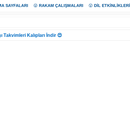
MA SAYFALARI
😜
RAKAM ÇALIŞMALARI
😲
DİL ETKİNLİKLERİ
ı Takvimleri Kalıpları İndir 😍