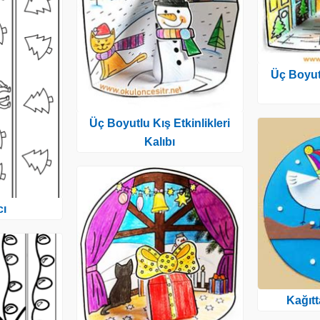
Üç Boyutl
Üç Boyutlu Kış Etkinlikleri
Kalıbı
cı
Kağıt