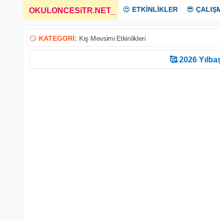
😍
ETKİNLİKLER
😎
ÇALIŞ
OKULONCESiTR.NET
_
😏
KATEGORİ:
Kış Mevsimi Etkinlikleri
🥰 2026 Yılbaş