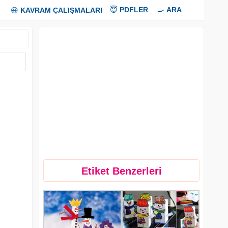
😇
PDFLER
🍳
ARA
😃
KAVRAM ÇALIŞMALARI
Etiket Benzerleri