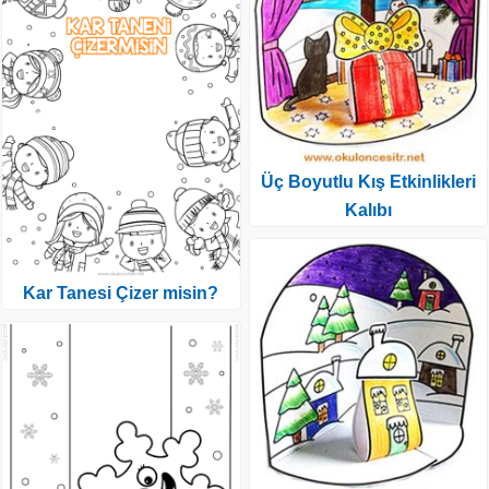
Üç Boyutlu Kış Etkinlikleri
Kalıbı
Kar Tanesi Çizer misin?