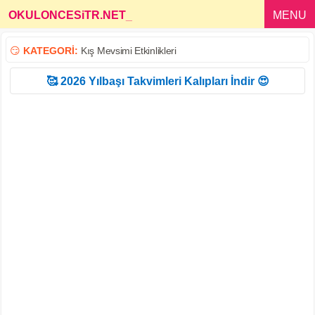
OKULONCESiTR.NET
_
MENU
😏
KATEGORİ:
Kış Mevsimi Etkinlikleri
🥰 2026 Yılbaşı Takvimleri Kalıpları İndir 😍