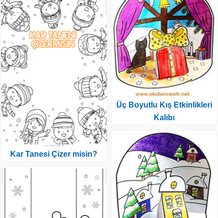
Üç Boyutlu Kış Etkinlikleri
Kalıbı
Kar Tanesi Çizer misin?