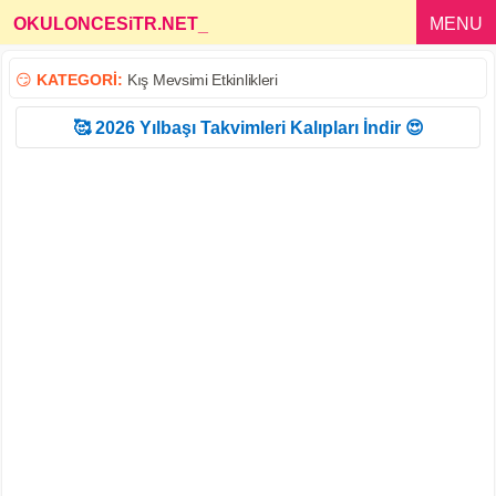
OKULONCESiTR.NET
_
MENU
😏
KATEGORİ:
Kış Mevsimi Etkinlikleri
🥰 2026 Yılbaşı Takvimleri Kalıpları İndir 😍