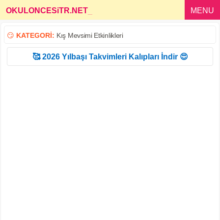
OKULONCESiTR.NET
_
MENU
😏
KATEGORİ:
Kış Mevsimi Etkinlikleri
🥰 2026 Yılbaşı Takvimleri Kalıpları İndir 😍