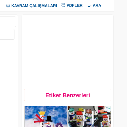
😇
PDFLER
🍳
ARA
😃
KAVRAM ÇALIŞMALARI
Etiket Benzerleri