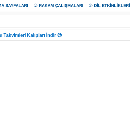
MA SAYFALARI
😜
RAKAM ÇALIŞMALARI
😲
DİL ETKİNLİKLERİ
ı Takvimleri Kalıpları İndir 😍