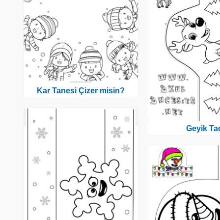
Kar Tanesi Çizer misin?
Geyik Ta