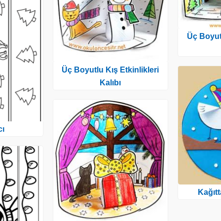
Üç Boyutl
Üç Boyutlu Kış Etkinlikleri
Kalıbı
cı
Kağıt