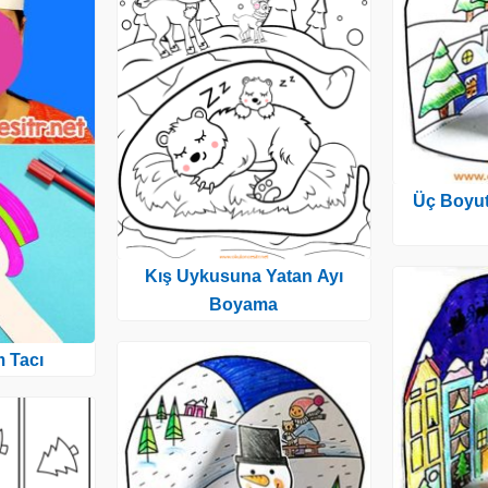
Üç Boyutl
Kış Uykusuna Yatan Ayı
Boyama
 Tacı