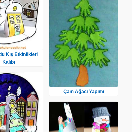
u Kış Etkinlikleri
Kalıbı
Çam Ağacı Yapımı