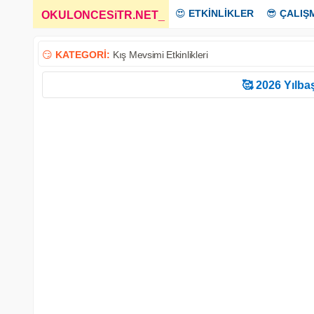
😍
ETKİNLİKLER
😎
ÇALIŞ
OKULONCESiTR.NET
_
😏
KATEGORİ:
Kış Mevsimi Etkinlikleri
🥰 2026 Yılbaş