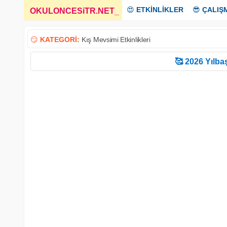
😍
ETKİNLİKLER
😎
ÇALIŞ
OKULONCESiTR.NET
_
😏
KATEGORİ:
Kış Mevsimi Etkinlikleri
🥰 2026 Yılbaş