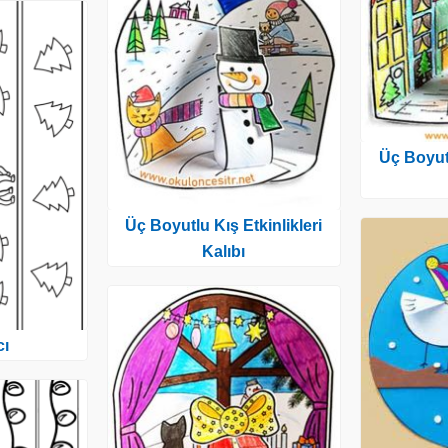
Üç Boyutl
Üç Boyutlu Kış Etkinlikleri
Kalıbı
cı