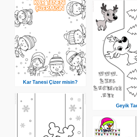
Kar Tanesi Çizer misin?
Geyik Ta