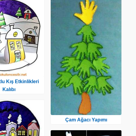
u Kış Etkinlikleri
Kalıbı
Çam Ağacı Yapımı