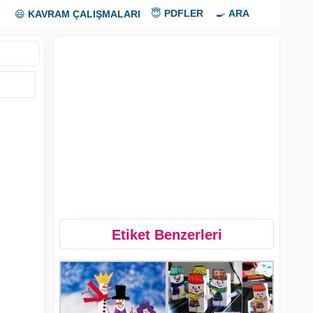
😇
PDFLER
🍳
ARA
😃
KAVRAM ÇALIŞMALARI
Etiket Benzerleri