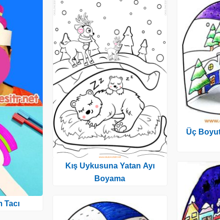
Üç Boyutl
Kış Uykusuna Yatan Ayı
Boyama
 Tacı