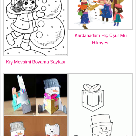
Kardanadam Hiç Üşür Mü
Hikayesi
Kış Mevsimi Boyama Sayfası