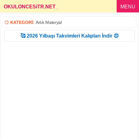
OKULONCESiTR.NET
_
MENU
😏
KATEGORİ:
Artık Materyal
🥰 2026 Yılbaşı Takvimleri Kalıpları İndir 😍