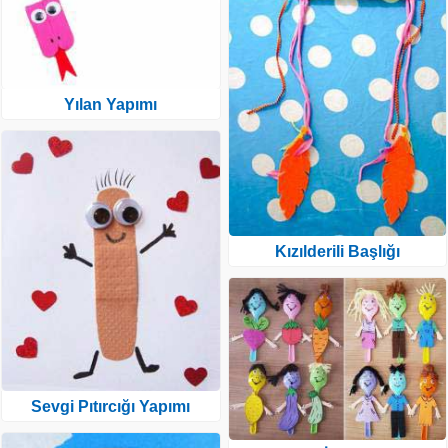
Yılan Yapımı
Kızılderili Başlığı
Sevgi Pıtırcığı Yapımı